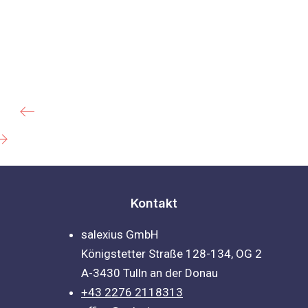
V
o
r
i
g
e
Kontakt
r
salexius GmbH
Königstetter Straße 128-134, OG 2
A-3430 Tulln an der Donau
+43 2276 2118313