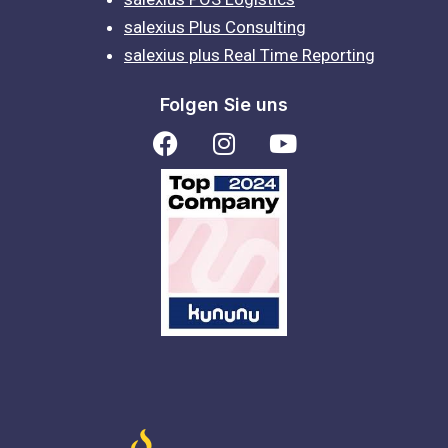
salexius Plus Consulting
salexius plus Real Time Reporting
Folgen Sie uns
F
I
Y
a
n
o
c
s
u
e
t
t
b
a
u
o
g
b
o
r
e
k
a
m