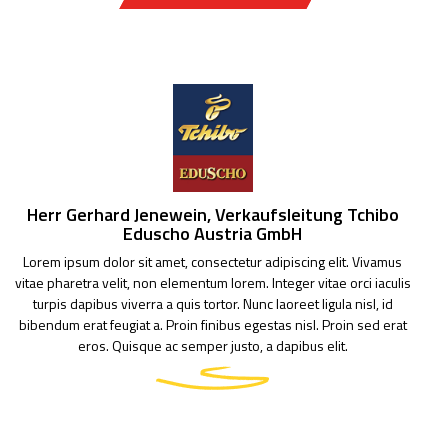
Herr Gerhard Jenewein, Verkaufsleitung Tchibo
F
Eduscho Austria GmbH
Lorem ipsum dolor sit amet, consectetur adipiscing elit. Vivamus
vitae pharetra velit, non elementum lorem. Integer vitae orci iaculis
turpis dapibus viverra a quis tortor. Nunc laoreet ligula nisl, id
i
bibendum erat feugiat a. Proin finibus egestas nisl. Proin sed erat
n
eros. Quisque ac semper justo, a dapibus elit.